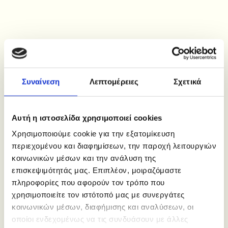
Το παιδιατρείο βρίσκεται στο κέντρο του Δρυμού. Η πρόσβαση είναι
εύκολη τόσο από τις γύρω περιοχές, Λητή-Μελισσοχώρι, όσο και από τις
περιοχές στη δυτική έξοδο Θεσσαλονίκης. Ο χώρος του παιδιατρείου
αποτελεί ένα φιλικό περιβάλλον για τους μικρούς επισκέπτες και είναι
Συναίνεση
Λεπτομέρειες
Σχετικά
πλήρως εξοπλισμένο για την αντιμετώπιση των παιδιατρικών
περιστατικών.
Για την καλύτερη εξυπηρέτησή σας συστήνεται το κλείσιμο ραντεβού στα
Αυτή η ιστοσελίδα χρησιμοποιεί cookies
τηλέφωνα
κ. 6976 114164 / τ.23940 33338
Χρησιμοποιούμε cookie για την εξατομίκευση
περιεχομένου και διαφημίσεων, την παροχή λειτουργιών
κοινωνικών μέσων και την ανάλυση της
επισκεψιμότητάς μας. Επιπλέον, μοιραζόμαστε
πληροφορίες που αφορούν τον τρόπο που
χρησιμοποιείτε τον ιστότοπό μας με συνεργάτες
κοινωνικών μέσων, διαφήμισης και αναλύσεων, οι
οποίοι ενδεχομένως να τις συνδυάσουν με άλλες